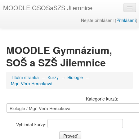
MOODLE GSOŠaSZŠ Jilemnice
Nejste přihlášeni (
Přihlášení
)
Hlavní stránka školy
ŠVP
MOODLE Gymnázium,
Čeština ‎(cs)‎
SOŠ a SZŠ Jilemnice
Titulní stránka
→
Kurzy
→
Biologie
→
Mgr. Věra Hercoková
Kategorie kurzů:
Vyhledat kurzy: